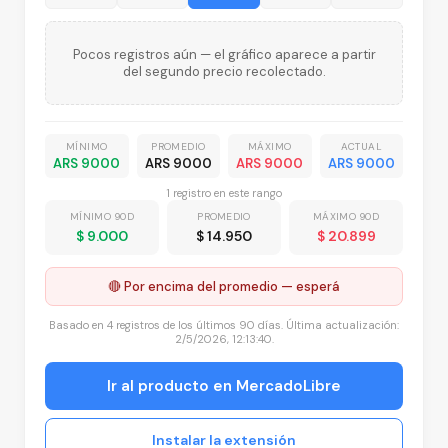
Pocos registros aún — el gráfico aparece a partir
del segundo precio recolectado.
MÍNIMO
PROMEDIO
MÁXIMO
ACTUAL
ARS 9000
ARS 9000
ARS 9000
ARS 9000
1
registro
en este rango
MÍNIMO 90D
PROMEDIO
MÁXIMO 90D
$ 9.000
$ 14.950
$ 20.899
🔴 Por encima del promedio — esperá
Basado en
4
registros
de los últimos 90 días. Última actualización:
2/5/2026, 12:13:40
.
Ir al producto en MercadoLibre
Instalar la extensión