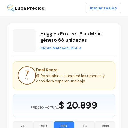
Lupa Precios
Iniciar sesión
Huggies Protect Plus M sin
género 68 unidades
Ver en MercadoLibre →
Deal Score
7
🟡 Razonable — chequeá las reseñas y
/ 10
considerá esperar una baja.
$ 20.899
PRECIO ACTUAL
7D
30D
90D
1A
Todo