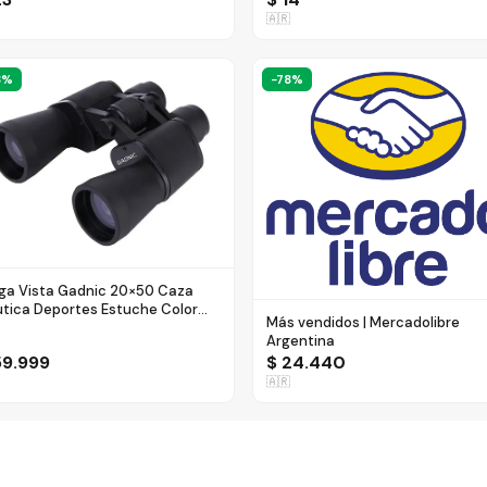
🇦🇷
8
%
−
78
%
ga Vista Gadnic 20×50 Caza
tica Deportes Estuche Color
Más vendidos | Mercadolibre
ro - $ 59.999
Argentina
59.999
$ 24.440
🇦🇷