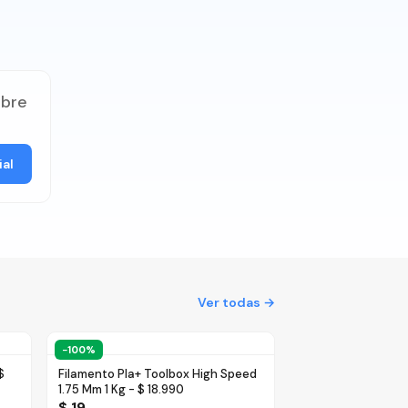
ibre
ial
Ver todas →
−
100
%
$
Filamento Pla+ Toolbox High Speed
1.75 Mm 1 Kg - $ 18.990
$ 19