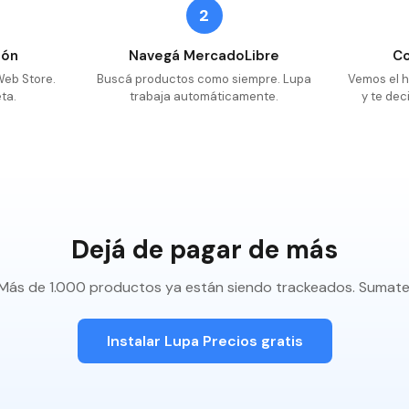
2
ión
Navegá MercadoLibre
C
Web Store.
Buscá productos como siempre. Lupa
Vemos el h
eta.
trabaja automáticamente.
y te de
Dejá de pagar de más
Más de 1.000 productos ya están siendo trackeados. Sumate
Instalar Lupa Precios gratis