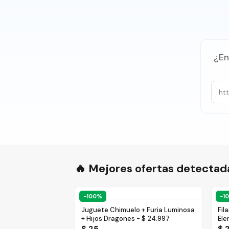
¿En
🔥 Mejores ofertas detectad
−
100
%
−
1
Juguete Chimuelo + Furia Luminosa
Fil
+ Hijos Dragones - $ 24.997
Ele
22.
$ 25
$ 