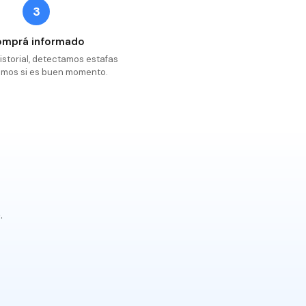
3
omprá informado
istorial, detectamos estafas
cimos si es buen momento.
.