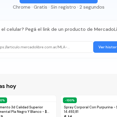
Chrome · Gratis · Sin registro · 2 segundos
 el celular? Pegá el link de un producto de MercadoL
Ver histor
as hoy
00
%
−
100
%
amento 3d Calidad Superior
Spray Corporal Con Purpurina - 
mental Pla Negro Y Blanco - $
14.493,81
999
23
$ 14