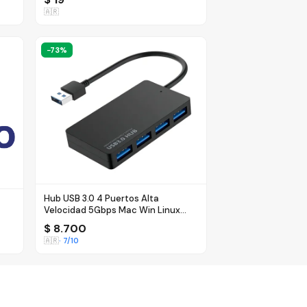
🇦🇷
−
73
%
Hub USB 3.0 4 Puertos Alta
Velocidad 5Gbps Mac Win Linux
Plug &amp; Play - $ 8.700
$ 8.700
🇦🇷
·
7
/10