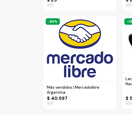
🇦🇷
🇦🇷
−
86
%
−
7
Lar
Nau
Más vendidos | Mercadolibre
Neg
Argentina
$ 40.597
$ 
🇦🇷
🇦🇷