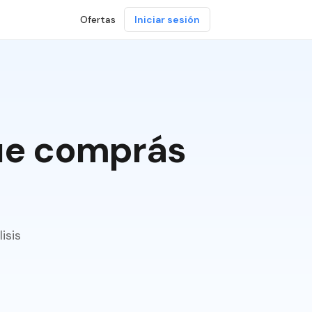
Ofertas
Iniciar sesión
ue comprás
isis