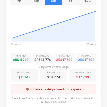
7D
30D
90D
1A
Todo
19-may.
12-may.
MÍNIMO
PROMEDIO
MÁXIMO
ACTUAL
ARS 11.749
ARS 14.774
ARS 17.799
ARS 17.799
2
registro
s
en este rango
MÍNIMO 90D
PROMEDIO
MÁXIMO 90D
$ 11.749
$ 14.774
$ 17.799
🔴 Por encima del promedio — esperá
Basado en
2
registros
de los últimos 90 días. Última actualización:
12/5/2026, 01:35:40
.