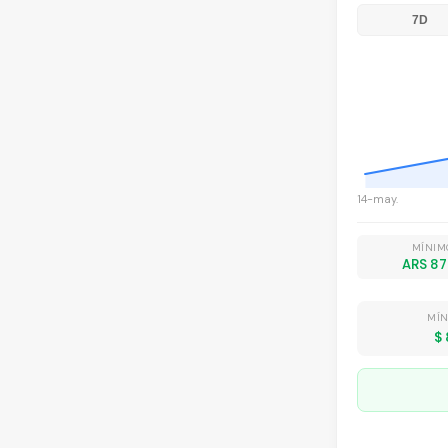
7D
14-may.
MÍNIM
ARS 8
MÍN
$