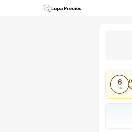
Lupa Precios
6
D

/ 10