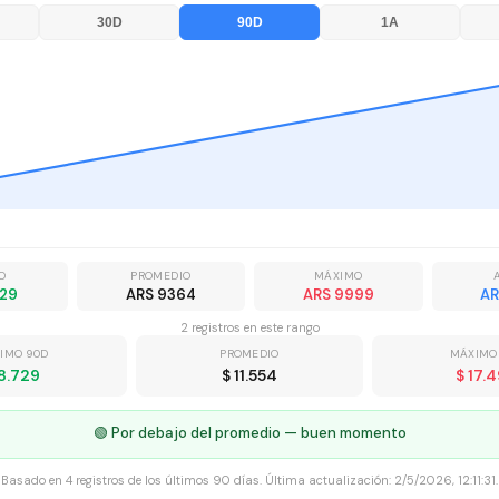
30D
90D
1A
O
PROMEDIO
MÁXIMO
729
ARS 9364
ARS 9999
AR
2
registro
s
en este rango
IMO 90D
PROMEDIO
MÁXIMO
 8.729
$ 11.554
$ 17.
🟢 Por debajo del promedio — buen momento
Basado en
4
registros
de los últimos 90 días. Última actualización:
2/5/2026, 12:11:31
.