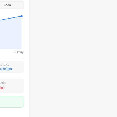
Todo
10-may.
ACTUAL
S 9999
 90D
490