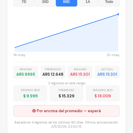
7D
30D
90D
1A
Todo
14-may.
10-may.
MÍNIMO
PROMEDIO
MÁXIMO
ACTUAL
ARS 9995
ARS 12.648
ARS 15.301
ARS 15.301
2
registro
s
en este rango
MÍNIMO 90D
PROMEDIO
MÁXIMO 90D
$ 9.995
$ 15.329
$ 18.009
🔴 Por encima del promedio — esperá
Basado en
4
registros
de los últimos 90 días. Última actualización:
2/5/2026, 02:00:15
.