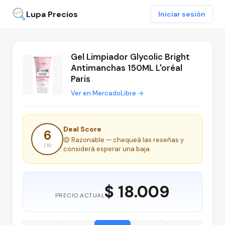
Lupa Precios
Iniciar sesión
Gel Limpiador Glycolic Bright
Antimanchas 150ML L'oréal
Paris
Ver en MercadoLibre →
Deal Score
6
🟡 Razonable — chequeá las reseñas y
/ 10
considerá esperar una baja.
$ 18.009
PRECIO ACTUAL