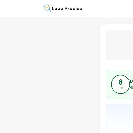
Lupa Precios
8
D

/ 10