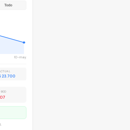
Todo
10-may.
ACTUAL
S 23.700
 90D
607
6
.