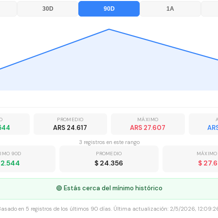
30D
90D
1A
O
PROMEDIO
MÁXIMO
544
ARS 24.617
ARS 27.607
AR
3
registro
s
en este rango
IMO 90D
PROMEDIO
MÁXIMO
22.544
$ 24.356
$ 27.
🟢 Estás cerca del mínimo histórico
Basado en
5
registros
de los últimos 90 días. Última actualización:
2/5/2026, 12:09:2