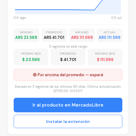
03-ago.
03-jul.
MÍNIMO
PROMEDIO
MÁXIMO
ACTUAL
ARS 23.588
ARS 41.701
ARS 111.599
ARS 111.599
5
registro
s
en este rango
MÍNIMO 90D
PROMEDIO
MÁXIMO 90D
$ 23.588
$ 41.701
$ 111.599
🔴 Por encima del promedio — esperá
Basado en
5
registros
de los últimos 90 días. Última actualización:
3/7/2026, 12:53:07
.
Ir al producto en MercadoLibre
Instalar la extensión