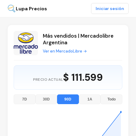
Lupa Precios
Iniciar sesión
Más vendidos | Mercadolibre
Argentina
Ver en MercadoLibre →
$ 111.599
PRECIO ACTUAL
7D
30D
90D
1A
Todo