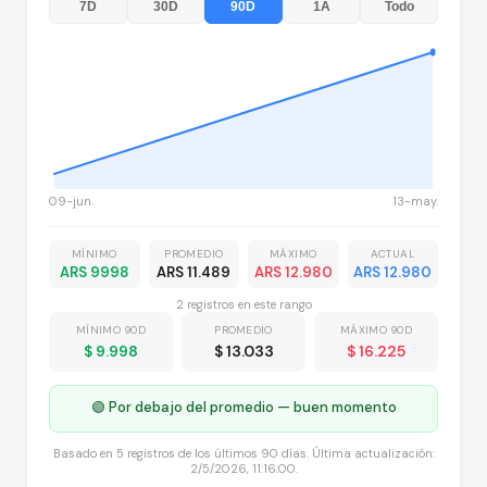
7D
30D
90D
1A
Todo
09-jun.
13-may.
MÍNIMO
PROMEDIO
MÁXIMO
ACTUAL
ARS 9998
ARS 11.489
ARS 12.980
ARS 12.980
2
registro
s
en este rango
MÍNIMO 90D
PROMEDIO
MÁXIMO 90D
$ 9.998
$ 13.033
$ 16.225
🟢 Por debajo del promedio — buen momento
Basado en
5
registros
de los últimos 90 días. Última actualización:
2/5/2026, 11:16:00
.