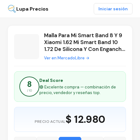
Lupa Precios
Iniciar sesión
Malla Para Mi Smart Band 8 Y 9
Xiaomi 1.62 Mi Smart Band 10
1.72 De Silicona Y Con Enganche
Acero Metal Generica Marca
Ver en MercadoLibre →
Miaband Color Rojo
Deal Score
8
🟢 Excelente compra — combinación de
/ 10
precio, vendedor y reseñas top.
$ 12.980
PRECIO ACTUAL