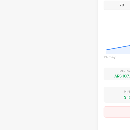
7D
13-may.
MÍNIM
ARS 107
MÍN
$ 