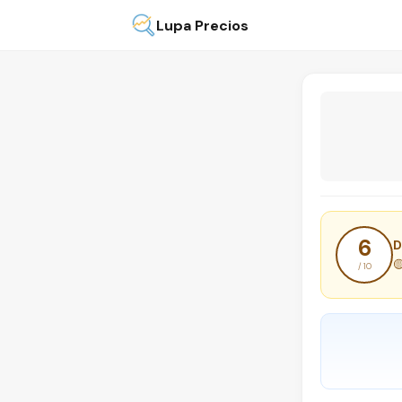
Lupa Precios
6
D

/ 10