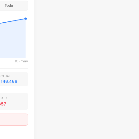
Todo
10-may.
ACTUAL
 146.466
 90D
357
.