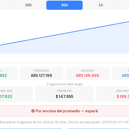
30D
90D
1A
O
PROMEDIO
MÁXIMO
.932
ARS 127.199
ARS 146.466
ARS
2
registro
s
en este rango
IMO 90D
PROMEDIO
MÁXIMO
107.932
$ 147.555
$ 189.
🔴 Por encima del promedio — esperá
Basado en
4
registros
de los últimos 90 días. Última actualización:
2/5/2026, 11:17:26