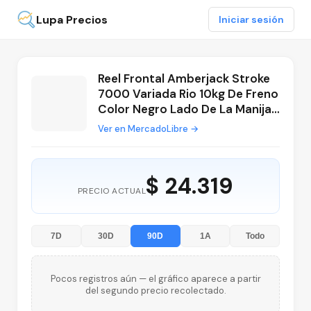
Lupa Precios
Iniciar sesión
Reel Frontal Amberjack Stroke
7000 Variada Rio 10kg De Freno
Color Negro Lado De La Manija
Derecho/izquierdo - $
Ver en MercadoLibre →
24.319,68
$ 24.319
PRECIO ACTUAL
7D
30D
90D
1A
Todo
Pocos registros aún — el gráfico aparece a partir
del segundo precio recolectado.