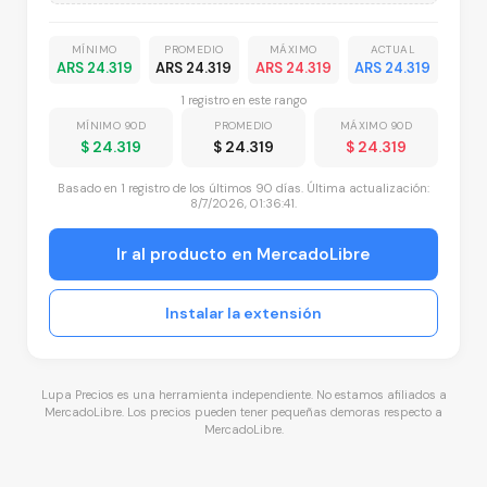
MÍNIMO
PROMEDIO
MÁXIMO
ACTUAL
ARS 24.319
ARS 24.319
ARS 24.319
ARS 24.319
1
registro
en este rango
MÍNIMO 90D
PROMEDIO
MÁXIMO 90D
$ 24.319
$ 24.319
$ 24.319
Basado en
1
registro
de los últimos 90 días. Última actualización:
8/7/2026, 01:36:41
.
Ir al producto en MercadoLibre
Instalar la extensión
Lupa Precios es una herramienta independiente. No estamos afiliados a
MercadoLibre. Los precios pueden tener pequeñas demoras respecto a
MercadoLibre.