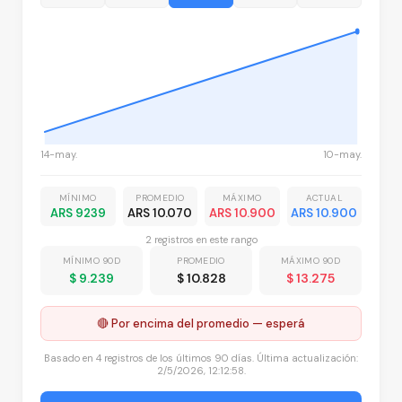
14-may.
10-may.
MÍNIMO
PROMEDIO
MÁXIMO
ACTUAL
ARS 9239
ARS 10.070
ARS 10.900
ARS 10.900
2
registro
s
en este rango
MÍNIMO 90D
PROMEDIO
MÁXIMO 90D
$ 9.239
$ 10.828
$ 13.275
🔴 Por encima del promedio — esperá
Basado en
4
registros
de los últimos 90 días. Última actualización:
2/5/2026, 12:12:58
.