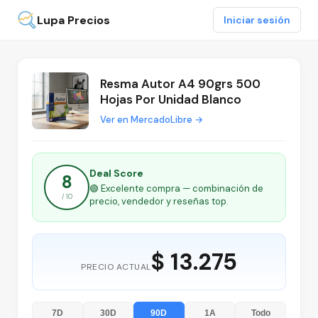
Lupa Precios
Iniciar sesión
Resma Autor A4 90grs 500
Hojas Por Unidad Blanco
Ver en MercadoLibre →
Deal Score
8
🟢 Excelente compra — combinación de
/ 10
precio, vendedor y reseñas top.
$ 13.275
PRECIO ACTUAL
7D
30D
90D
1A
Todo