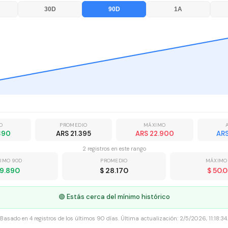
30D
90D
1A
O
PROMEDIO
MÁXIMO
890
ARS 21.395
ARS 22.900
AR
2
registro
s
en este rango
IMO 90D
PROMEDIO
MÁXIMO
19.890
$ 28.170
$ 50.
🟢 Estás cerca del mínimo histórico
Basado en
4
registros
de los últimos 90 días. Última actualización:
2/5/2026, 11:18:34
.