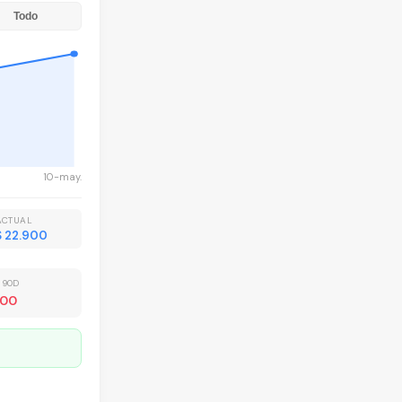
Todo
10-may.
ACTUAL
S 22.900
 90D
000