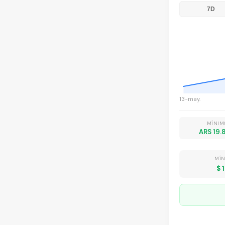
7D
13-may.
MÍNIM
ARS 19.
MÍN
$ 