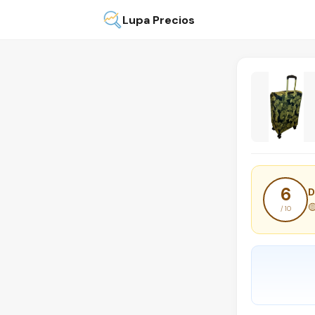
Lupa Precios
6
D

/ 10