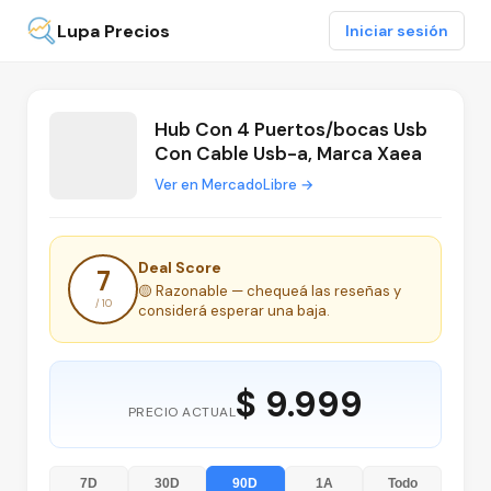
Lupa Precios
Iniciar sesión
Hub Con 4 Puertos/bocas Usb
Con Cable Usb-a, Marca Xaea
Ver en MercadoLibre →
Deal Score
7
🟡 Razonable — chequeá las reseñas y
/ 10
considerá esperar una baja.
$ 9.999
PRECIO ACTUAL
7D
30D
90D
1A
Todo