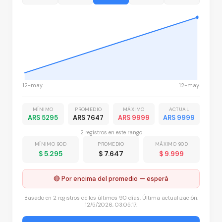
12-may.
12-may.
MÍNIMO
PROMEDIO
MÁXIMO
ACTUAL
ARS 5295
ARS 7647
ARS 9999
ARS 9999
2
registro
s
en este rango
MÍNIMO 90D
PROMEDIO
MÁXIMO 90D
$ 5.295
$ 7.647
$ 9.999
🔴 Por encima del promedio — esperá
Basado en
2
registros
de los últimos 90 días. Última actualización:
12/5/2026, 03:05:17
.