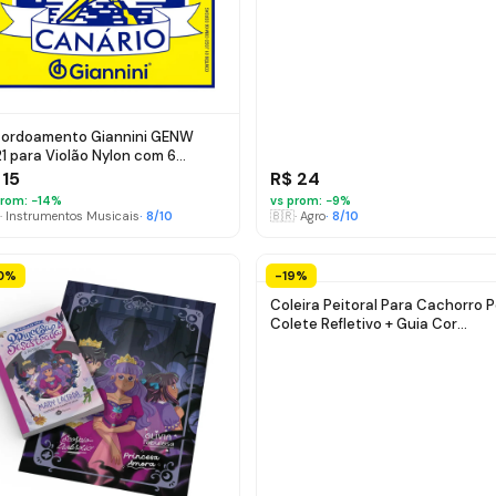
ordoamento Giannini GENW
1 para Violão Nylon com 6
rdas
 15
R$ 24
rom: −
14
%
vs prom: −
9
%
·
Instrumentos Musicais
·
8
/10
🇧🇷
·
Agro
·
8
/10
0%
-19%
Coleira Peitoral Para Cachorro 
Colete Refletivo + Guia Cor
Vermelho Reflexível Tamanho da
coleira GG