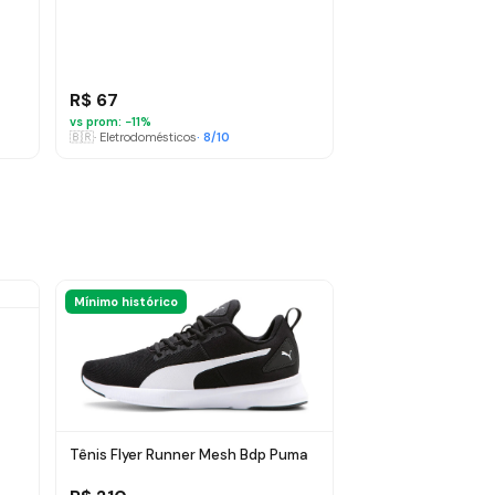
R$ 67
vs prom: −
11
%
🇧🇷
·
Eletrodomésticos
·
8
/10
Mínimo histórico
o
Tênis Flyer Runner Mesh Bdp Puma