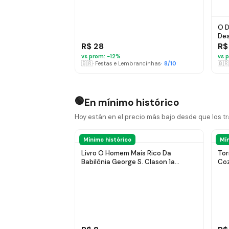
O D
Des
R$ 28
R$
vs prom: −
12
%
vs p
🇧🇷
·
Festas e Lembrancinhas
·
8
/10
🇧🇷
🟢
En mínimo histórico
Hoy están en el precio más bajo desde que los 
Mínimo histórico
Mín
Livro O Homem Mais Rico Da
Tor
Babilônia George S. Clason 1a
Coz
Edição Capa Mole 2017 Português
Editora Harpercollins Brasil