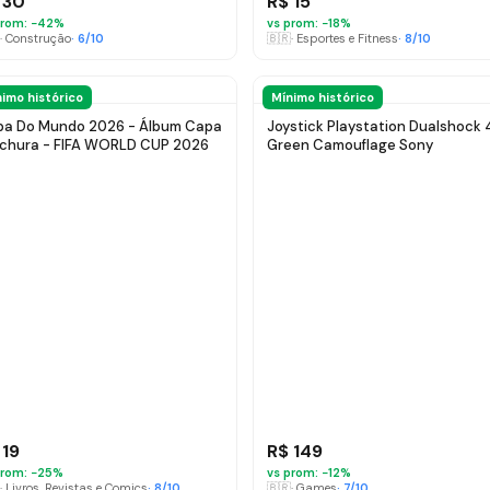
 30
R$ 15
rom: −
42
%
vs prom: −
18
%
·
Construção
·
6
/10
🇧🇷
·
Esportes e Fitness
·
8
/10
imo histórico
Mínimo histórico
a Do Mundo 2026 - Álbum Capa
Joystick Playstation Dualshock 
chura - FIFA WORLD CUP 2026
Green Camouflage Sony
 19
R$ 149
rom: −
25
%
vs prom: −
12
%
·
Livros, Revistas e Comics
·
8
/10
🇧🇷
·
Games
·
7
/10