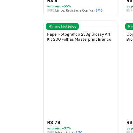
R$ 8
R$
vs prom: −
55
%
vs p
🇧🇷
·
Livros, Revistas e Comics
·
8
/10
🇧🇷
Mínimo histórico
Mín
Papel Fotografico 230g Glossy A4
Cop
Kit 200 Folhas Masterprint Branco
Bro
R$ 79
R$
vs prom: −
37
%
vs p
🇧🇷
·
Informática
·
6
/10
🇧🇷