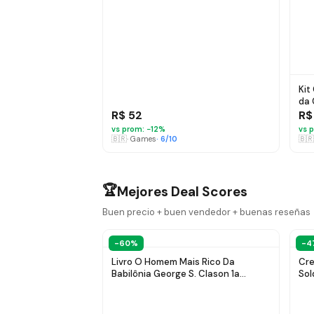
Kit
da 
edi
R$ 52
R$
vs prom: −
12
%
vs p
🇧🇷
·
Games
·
6
/10
🇧🇷
🏆
Mejores Deal Scores
Buen precio + buen vendedor + buenas reseñas
-60%
-4
Livro O Homem Mais Rico Da
Cre
Babilônia George S. Clason 1a
Sol
Edição Capa Mole 2017 Português
Imp
Editora Harpercollins Brasil
Tre