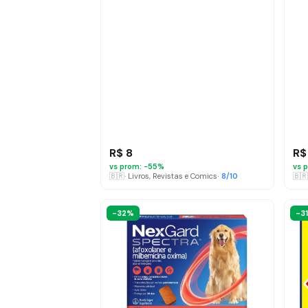
R$ 8
R$
vs prom: −
55
%
vs p
🇧🇷
·
Livros, Revistas e Comics
·
8
/10
🇧🇷
-32%
-3