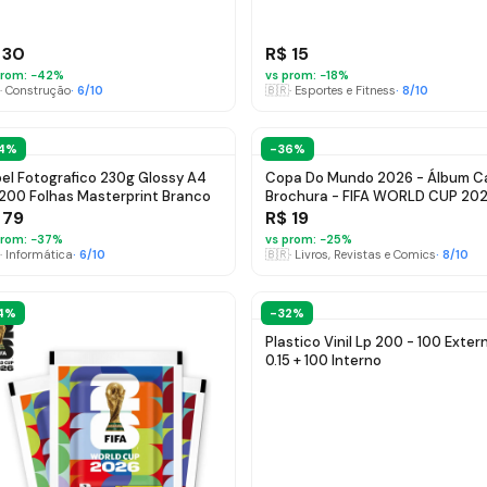
 30
R$ 15
rom: −
42
%
vs prom: −
18
%
·
Construção
·
6
/10
🇧🇷
·
Esportes e Fitness
·
8
/10
4%
-36%
el Fotografico 230g Glossy A4
Copa Do Mundo 2026 - Álbum C
 200 Folhas Masterprint Branco
Brochura - FIFA WORLD CUP 20
 79
R$ 19
rom: −
37
%
vs prom: −
25
%
·
Informática
·
6
/10
🇧🇷
·
Livros, Revistas e Comics
·
8
/10
4%
-32%
Plastico Vinil Lp 200 - 100 Exter
0.15 + 100 Interno