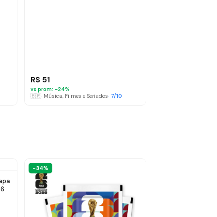
R$ 51
vs prom: −
24
%
🇧🇷
·
Música, Filmes e Seriados
·
7
/10
-34%
apa
26