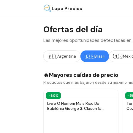
Lupa Precios
Ofertas del día
Las mejores oportunidades detectadas en Me
🇦🇷
🇧🇷
🇲🇽
Argentina
Brasil
Méxi
🔥
Mayores caídas de precio
Productos que más bajaron desde su máximo his
-60%
-5
Livro O Homem Mais Rico Da
Tor
Babilônia George S. Clason 1a
Coz
Edição Capa Mole 2017 Português
Editora Harpercollins Brasil