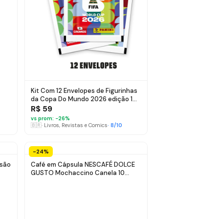
Kit Com 12 Envelopes de Figurinhas
da Copa Do Mundo 2026 edição 1
editora Panini
R$ 59
vs prom: −
26
%
🇧🇷
·
Livros, Revistas e Comics
·
8
/10
-24%
ssão
Café em Cápsula NESCAFÉ DOLCE
GUSTO Mochaccino Canela 10
Cápsulas
o
Cor