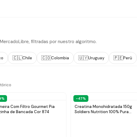
rcadoLibre, filtradas por nuestro algoritmo.
🇨🇱
🇨🇴
🇺🇾
🇵🇪
co
Chile
Colombia
Uruguay
Perú
tórico
9%
-47%
neira Com Filtro Gourmet Pia
Creatina Monohidratada 150g
inha de Bancada Cor 874
Soldiers Nutrition 100% Pura
Importada Performance Múscul
Treino