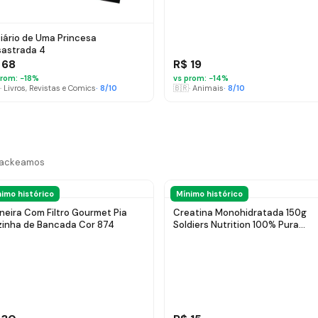
iário de Uma Princesa
astrada 4
 68
R$ 19
rom: −
18
%
vs prom: −
14
%
·
Livros, Revistas e Comics
·
8
/10
🇧🇷
·
Animais
·
8
/10
trackeamos
imo histórico
Mínimo histórico
neira Com Filtro Gourmet Pia
Creatina Monohidratada 150g
inha de Bancada Cor 874
Soldiers Nutrition 100% Pura
Importada Performance Múscul
Treino