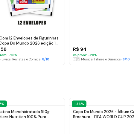
 Com 12 Envelopes de Figurinhas
Copa Do Mundo 2026 edição 1
tora Panini
 59
R$ 94
rom: −
26
%
vs prom: −
20
%
·
Livros, Revistas e Comics
·
8
/10
🇧🇷
·
Música, Filmes e Seriados
·
6
/10
7%
-36%
atina Monohidratada 150g
Copa Do Mundo 2026 - Álbum C
diers Nutrition 100% Pura
Brochura - FIFA WORLD CUP 20
ortada Performance Músculo
ino