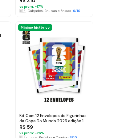
R$ 210
vs prom: −
17
%
🇧🇷
·
Calçados, Roupas e Bolsas
·
6
/10
Mínimo histórico
4
Kit Com 12 Envelopes de Figurinhas
da Copa Do Mundo 2026 edição 1
editora Panini
R$ 59
vs prom: −
26
%
🇧🇷
·
Livros, Revistas e Comics
·
8
/10