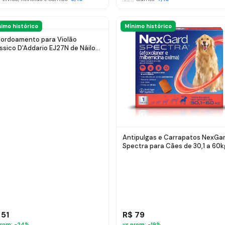
imo histórico
Mínimo histórico
ordoamento para Violão
ssico D'Addario EJ27N de Náilon
são Normal
Antipulgas e Carrapatos NexGa
Spectra para Cães de 30,1 a 60k
 51
R$ 79
rom: −
24
%
vs prom: −
19
%