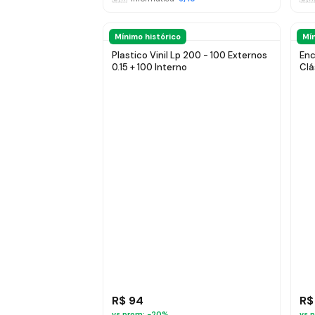
Mínimo histórico
Mín
Plastico Vinil Lp 200 - 100 Externos
Enc
0.15 + 100 Interno
Clá
Ten
R$ 94
R$
vs prom: −
20
%
vs p