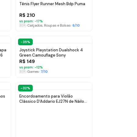
Tênis Flyer Runner Mesh Bdp Puma
R$ 210
vs prom: −
17
%
🇧🇷
·
Calçados, Roupas e Bolsas
·
6
/10
-35%
apa
Joystick Playstation Dualshock 4
26
Green Camouflage Sony
R$ 149
vs prom: −
12
%
🇧🇷
·
Games
·
7
/10
-32%
nos
Encordoamento para Violão
Clássico D'Addario EJ27N de Náilon
Tensão Normal