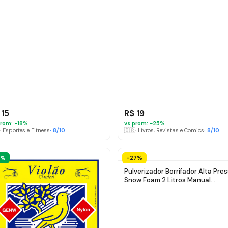
 15
R$ 19
rom: −
18
%
vs prom: −
25
%
·
Esportes e Fitness
·
8
/10
🇧🇷
·
Livros, Revistas e Comics
·
8
/10
1%
-27%
Pulverizador Borrifador Alta Pre
Snow Foam 2 Litros Manual
Profissional com 3 Bicos Espuma
Ativa Automotivo Lavagem Carr
Moto Limpeza Detalhamento
Jardim Uso Geral Híbrido 3 Em 1 
Preto nohara