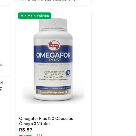
Mínimo histórico
rd
g
Omegafor Plus 120 Cápsulas
Ômega 3 Vitafor
R$ 87
vs prom: −
22
%