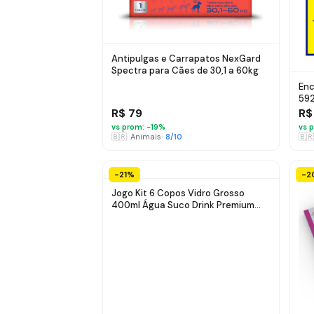
Antipulgas e Carrapatos NexGard
Spectra para Cães de 30,1 a 60kg
Enc
592
Co
R$ 79
R$
vs prom: −
19
%
vs p
🇧🇷
·
Animais
·
8
/10
🇧🇷
-21%
-2
Jogo Kit 6 Copos Vidro Grosso
400ml Água Suco Drink Premium
Cor Transparente Original line