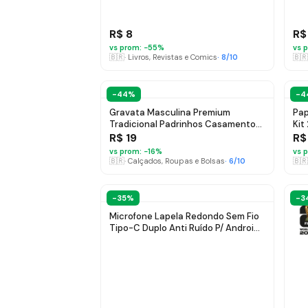
R$ 8
R$
vs prom: −
55
%
vs p
🇧🇷
·
Livros, Revistas e Comics
·
8
/10
🇧🇷
-44%
-4
Gravata Masculina Premium
Pap
Tradicional Padrinhos Casamento
Kit
Noivos Semi Slim Várias Cores Azul
R$ 19
R$
Petróleo
vs prom: −
16
%
vs p
🇧🇷
·
Calçados, Roupas e Bolsas
·
6
/10
🇧🇷
-35%
-3
Microfone Lapela Redondo Sem Fio
Tipo-C Duplo Anti Ruído P/ Android
E iPhone 15 16 17 Com Caixinha Para
Carregamento Cor Preto Nixzen