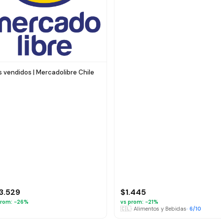
 vendidos | Mercadolibre Chile
13.529
$1.445
rom: −
26
%
vs prom: −
21
%
🇨🇱
·
Alimentos y Bebidas
·
6
/10