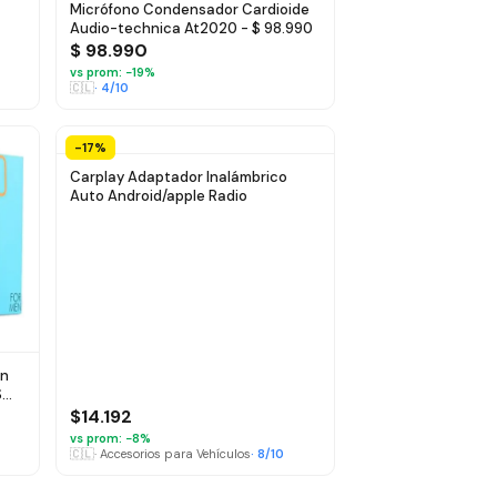
Micrófono Condensador Cardioide
Audio-technica At2020 - $ 98.990
$ 98.990
vs prom: −
19
%
🇨🇱
·
4
/10
-17%
Carplay Adaptador Inalámbrico
Auto Android/apple Radio
in
$
$14.192
vs prom: −
8
%
🇨🇱
·
Accesorios para Vehículos
·
8
/10