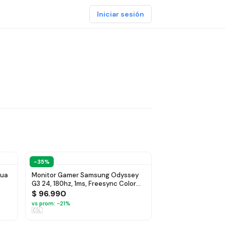
Iniciar sesión
-35%
gua
Monitor Gamer Samsung Odyssey
G3 24, 180hz, 1ms, Freesync Color
Negro - $ 96.990
$ 96.990
vs prom: −
21
%
🇨🇱