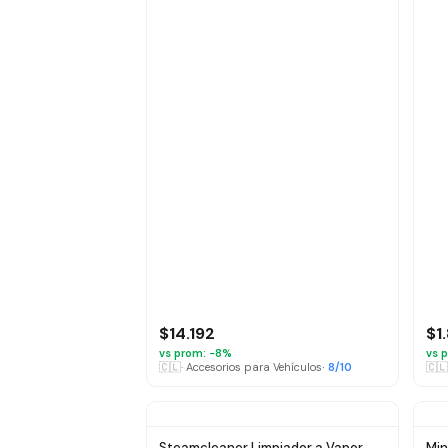
$14.192
$1
vs prom: −
8
%
vs p
🇨🇱
·
Accesorios para Vehículos
·
8
/10
🇨🇱
Steamcleaner Limpiador a Vapor
Min