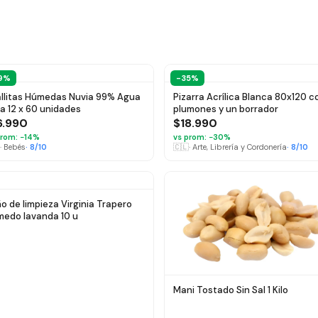
9%
-35%
llitas Húmedas Nuvia 99% Agua
Pizarra Acrílica Blanca 80x120 c
a 12 x 60 unidades
plumones y un borrador
6.990
$18.990
rom: −
14
%
vs prom: −
30
%
·
Bebés
·
8
/10
🇨🇱
·
Arte, Librería y Cordonería
·
8
/10
o de limpieza Virginia Trapero
edo lavanda 10 u
Mani Tostado Sin Sal 1 Kilo