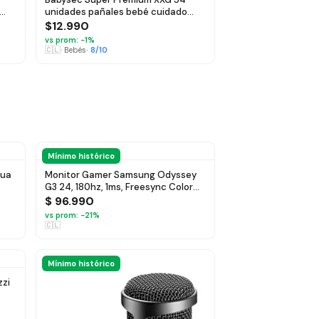
unidades pañales bebé cuidado
total
$12.990
vs prom: −
1
%
🇨🇱
·
Bebés
·
8
/10
Mínimo histórico
gua
Monitor Gamer Samsung Odyssey
G3 24, 180hz, 1ms, Freesync Color
Negro - $ 96.990
$ 96.990
vs prom: −
21
%
🇨🇱
Mínimo histórico
zzi