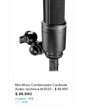
Micrófono Condensador Cardioide
Audio-technica At2020 - $ 98.990
$ 98.990
vs prom: −
19
%
🇨🇱
·
4
/10