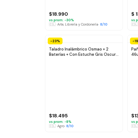
$18.990
$ 
vs prom: −
30
%
vs p
🇨🇱
·
Arte, Librería y Cordonería
·
8
/10
🇨🇱
-23%
-1
Taladro Inalámbrico Osmao + 2
Pañ
Baterías + Con Estuche Gris Oscuro
46u
50
$18.495
$1
vs prom: −
8
%
vs p
🇨🇱
·
Agro
·
8
/10
🇨🇱