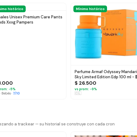
imo histórico
Mínimo histórico
ales Unisex Premium Care Pants
ds Xxxg Pampers
Perfume Armaf Odyssey Mandar
Sky Limited Edition Edp 100 ml - 
26.500
3.000
$ 26.500
rom: −
5
%
vs prom: −
9
%
·
Bebés
·
7
/10
🇨🇱
zando a trackear — su historial se construye con cada cron