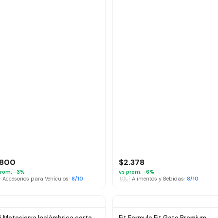
.800
$2.378
rom: −
3
%
vs prom: −
6
%
·
Accesorios para Vehículos
·
8
/10
🇨🇱
·
Alimentos y Bebidas
·
8
/10
i Motosierra Inalámbrica corta
Fit Formula Fit Gato Premium