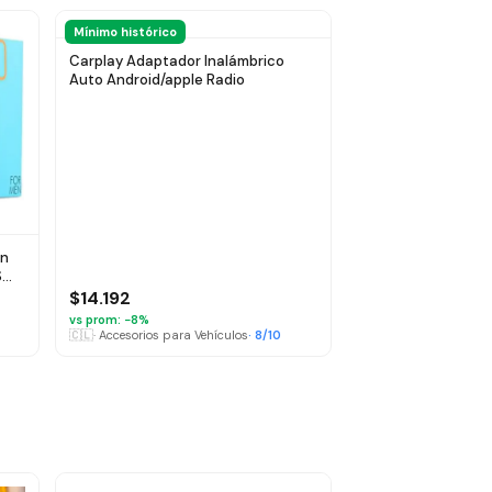
Mínimo histórico
Carplay Adaptador Inalámbrico
Auto Android/apple Radio
in
$
$14.192
vs prom: −
8
%
🇨🇱
·
Accesorios para Vehículos
·
8
/10