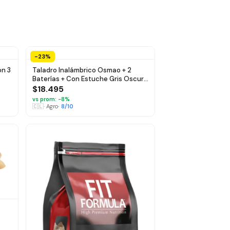
-23%
on 3
Taladro Inalámbrico Osmao + 2
Baterías + Con Estuche Gris Oscuro
50
$18.495
vs prom: −
8
%
🇨🇱
·
Agro
·
8
/10