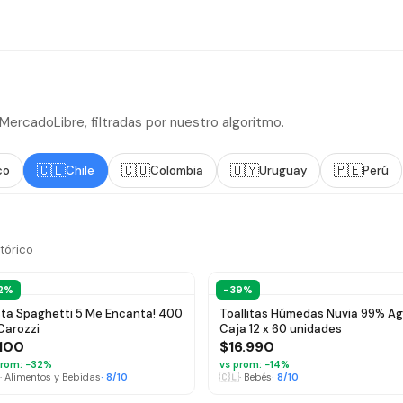
rcadoLibre, filtradas por nuestro algoritmo.
🇨🇱
🇨🇴
🇺🇾
🇵🇪
co
Chile
Colombia
Uruguay
Perú
tórico
2%
-39%
ta Spaghetti 5 Me Encanta! 400
Toallitas Húmedas Nuvia 99% A
Carozzi
Caja 12 x 60 unidades
.100
$16.990
rom: −
32
%
vs prom: −
14
%
·
Alimentos y Bebidas
·
8
/10
🇨🇱
·
Bebés
·
8
/10