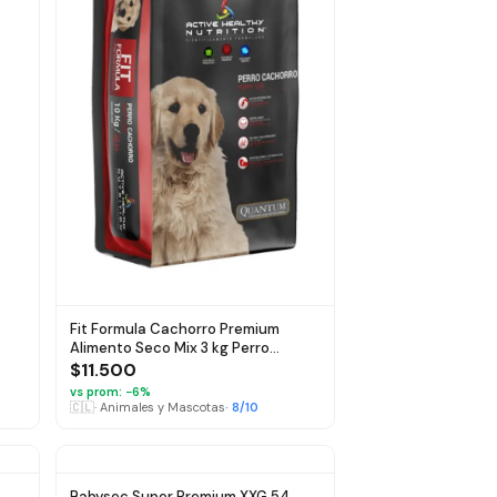
Fit Formula Cachorro Premium
Alimento Seco Mix 3 kg Perro
Nutrición Completa
$11.500
vs prom: −
6
%
🇨🇱
·
Animales y Mascotas
·
8
/10
Babysec Super Premium XXG 54