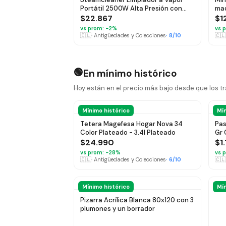
Portátil 2500W Alta Presión con
mad
Accesorios
$22.867
$1
vs prom: −
2
%
vs p
🇨🇱
·
Antigüedades y Colecciones
·
8
/10
🇨🇱
🟢
En mínimo histórico
Hoy están en el precio más bajo desde que los 
Mínimo histórico
Mín
Tetera Magefesa Hogar Nova 34
Pas
Color Plateado - 3.4l Plateado
Gr 
$24.990
$1
vs prom: −
28
%
vs p
🇨🇱
·
Antigüedades y Colecciones
·
6
/10
🇨🇱
Mínimo histórico
Mín
Pizarra Acrílica Blanca 80x120 con 3
plumones y un borrador