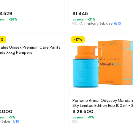
13.529
$1.445
rom: −
26
%
vs prom: −
21
%
🇨🇱
·
Alimentos y Bebidas
·
6
/10
9%
-17%
ales Unisex Premium Care Pants
ds Xxxg Pampers
Perfume Armaf Odyssey Mandar
Sky Limited Edition Edp 100 ml - 
26.500
3.000
$ 26.500
rom: −
5
%
vs prom: −
9
%
·
Bebés
·
7
/10
🇨🇱