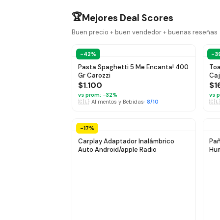
🏆
Mejores Deal Scores
Buen precio + buen vendedor + buenas reseñas
-42%
-3
Pasta Spaghetti 5 Me Encanta! 400
Toa
Gr Carozzi
Caj
$1.100
$1
vs prom: −
32
%
vs p
🇨🇱
·
Alimentos y Bebidas
·
8
/10
🇨🇱
-17%
Carplay Adaptador Inalámbrico
Pañ
Auto Android/apple Radio
Hum