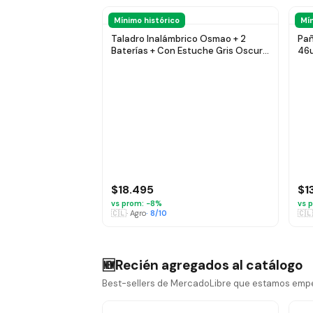
Mínimo histórico
Mín
Taladro Inalámbrico Osmao + 2
Pañ
Baterías + Con Estuche Gris Oscuro
46u
50
$18.495
$1
vs prom: −
8
%
vs p
🇨🇱
·
Agro
·
8
/10
🇨🇱
Recién agregados al catálogo
🆕
Best-sellers de MercadoLibre que estamos empe