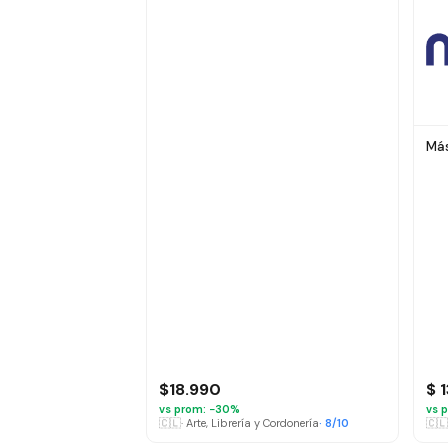
Más
$18.990
$ 
vs prom: −
30
%
vs p
🇨🇱
·
Arte, Librería y Cordonería
·
8
/10
🇨🇱