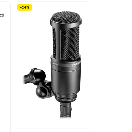
-24%
zzi