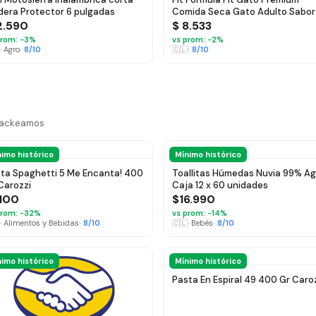
era Protector 6 pulgadas
Comida Seca Gato Adulto Sabor
Mix 2kg - $ 8.533
2.590
$ 8.533
rom: −
3
%
vs prom: −
2
%
·
Agro
·
8
/10
🇨🇱
·
8
/10
trackeamos
imo histórico
Mínimo histórico
ta Spaghetti 5 Me Encanta! 400
Toallitas Húmedas Nuvia 99% A
Carozzi
Caja 12 x 60 unidades
.100
$16.990
rom: −
32
%
vs prom: −
14
%
·
Alimentos y Bebidas
·
8
/10
🇨🇱
·
Bebés
·
8
/10
imo histórico
Mínimo histórico
Pasta En Espiral 49 400 Gr Caro