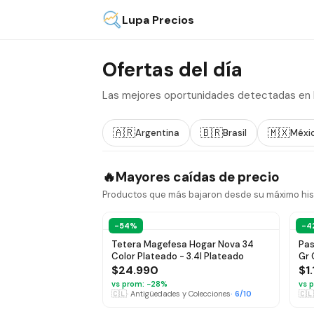
Lupa Precios
Ofertas del día
Las mejores oportunidades detectadas en Me
🇦🇷
🇧🇷
🇲🇽
Argentina
Brasil
Méxi
🔥
Mayores caídas de precio
Productos que más bajaron desde su máximo his
-54%
-4
Tetera Magefesa Hogar Nova 34
Pas
Color Plateado - 3.4l Plateado
Gr 
$24.990
$1
vs prom: −
28
%
vs p
🇨🇱
·
Antigüedades y Colecciones
·
6
/10
🇨🇱